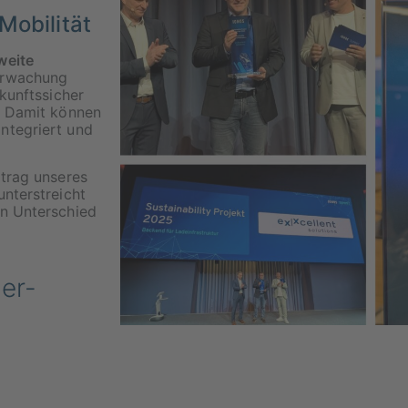
Mobilität
weite
erwachung
ukunftssicher
. Damit können
integriert und
itrag unseres
nterstreicht
en Unterschied
er-