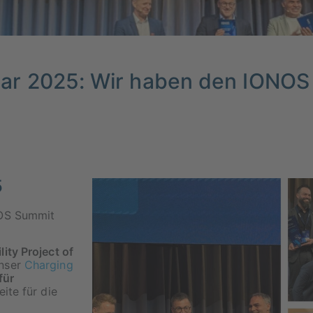
 Year 2025: Wir haben den IONO
5
NOS Summit
lity Project of
unser
Charging
für
ite für die