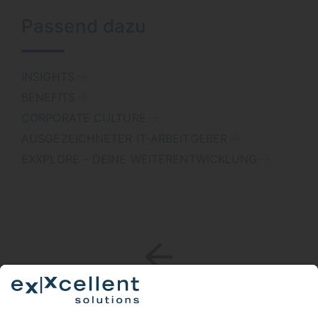
Passend dazu
INSIGHTS
BENEFITS
CORPORATE CULTURE
AUSGEZEICHNETER IT-ARBEITGEBER
EXXPLORE – DEINE WEITERENTWICKLUNG
Ein Schritt zurück