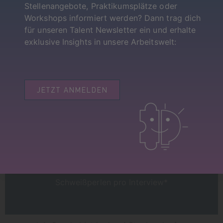
Stellenangebote, Praktikumsplätze oder
Workshops informiert werden? Dann trag dich
für unseren Talent Newsletter ein und erhalte
exklusive Insights in unsere Arbeitswelt:
13.5
Tage bis zum Angebot
JETZT ANMELDEN
0
Schweißperlen pro Interview*