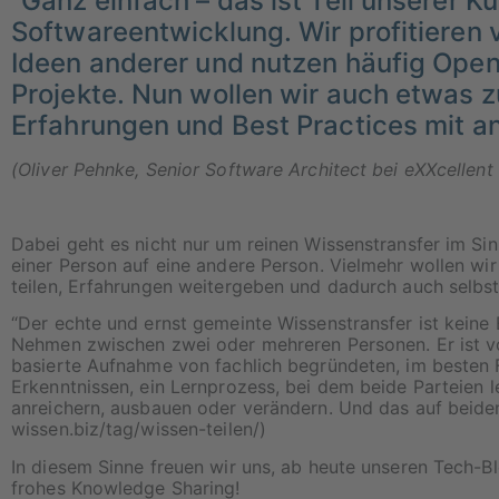
“Ganz einfach – das ist Teil unserer Kul
Softwareentwicklung. Wir profitieren
Ideen anderer und nutzen häufig Ope
Projekte. Nun wollen wir auch etwas 
Erfahrungen und Best Practices mit an
(Oliver Pehnke, Senior Software Architect bei eXXcellent 
Dabei geht es nicht nur um reinen Wissenstransfer im S
einer Person auf eine andere Person. Vielmehr wollen wir
teilen, Erfahrungen weitergeben und dadurch auch selbst
“Der echte und ernst gemeinte Wissenstransfer ist keine
Nehmen zwischen zwei oder mehreren Personen. Er ist vor 
basierte Aufnahme von fachlich begründeten, im besten F
Erkenntnissen, ein Lernprozess, bei dem beide Parteien l
anreichern, ausbauen oder verändern. Und das auf beiden 
wissen.biz/tag/wissen-teilen/)
In diesem Sinne freuen wir uns, ab heute unseren Tech-
frohes Knowledge Sharing!